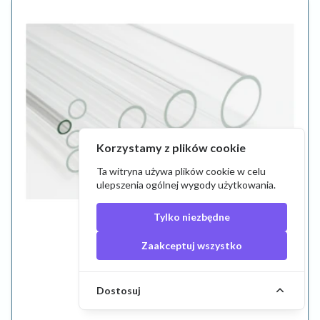
Korzystamy z plików cookie
Ta witryna używa plików cookie w celu
ulepszenia ogólnej wygody użytkowania.
Tylko niezbędne
9,84 zł
Zaakceptuj wszystko
Tuba szklana borokrzemowa
Dostosuj