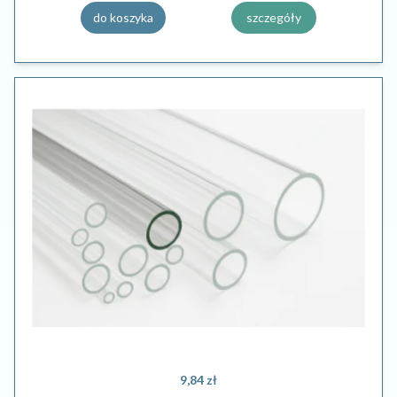
do koszyka
szczegóły
9,84 zł