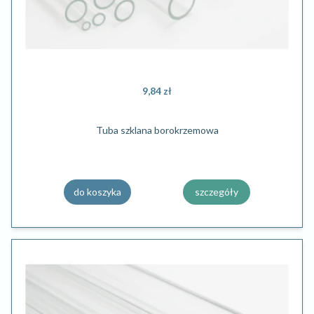
9,84 zł
Tuba szklana borokrzemowa
do koszyka
szczegóły