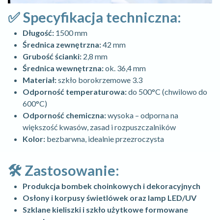
✅ Specyfikacja techniczna:
Długość:
1500 mm
Średnica zewnętrzna:
42 mm
Grubość ścianki:
2,8 mm
Średnica wewnętrzna:
ok. 36,4 mm
Materiał:
szkło borokrzemowe 3.3
Odporność temperaturowa:
do 500°C (chwilowo do
600°C)
Odporność chemiczna:
wysoka – odporna na
większość kwasów, zasad i rozpuszczalników
Kolor:
bezbarwna, idealnie przezroczysta
🛠️ Zastosowanie:
Produkcja bombek choinkowych i dekoracyjnych
Osłony i korpusy świetlówek oraz lamp LED/UV
Szklane kieliszki i szkło użytkowe formowane