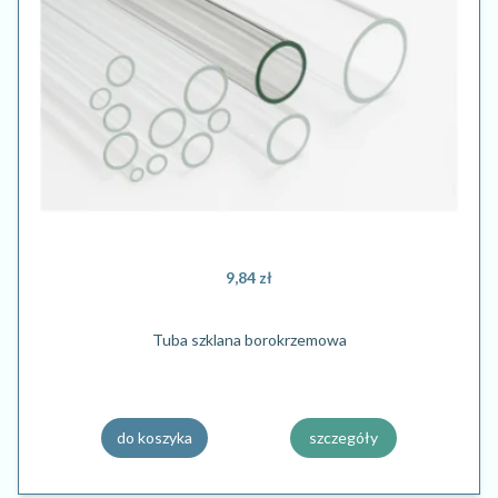
9,84 zł
Tuba szklana borokrzemowa
do koszyka
szczegóły