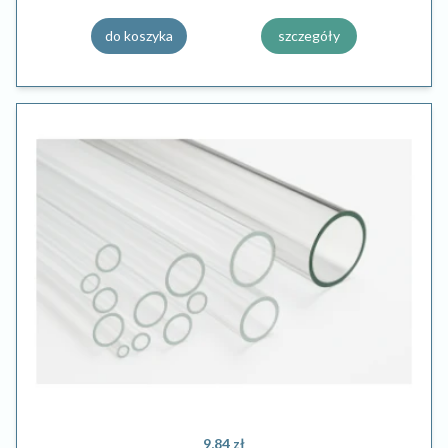
do koszyka
szczegóły
9,84 zł