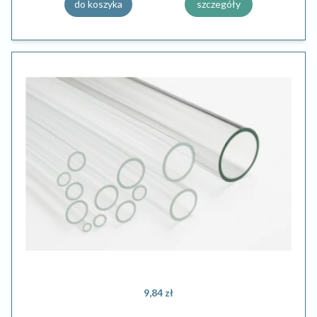
do koszyka
szczegóły
9,84 zł