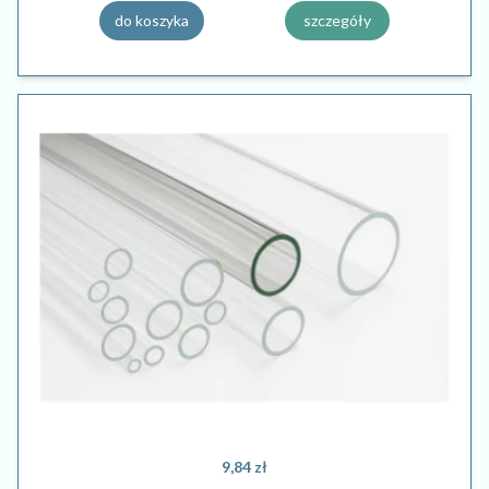
do koszyka
szczegóły
9,84 zł