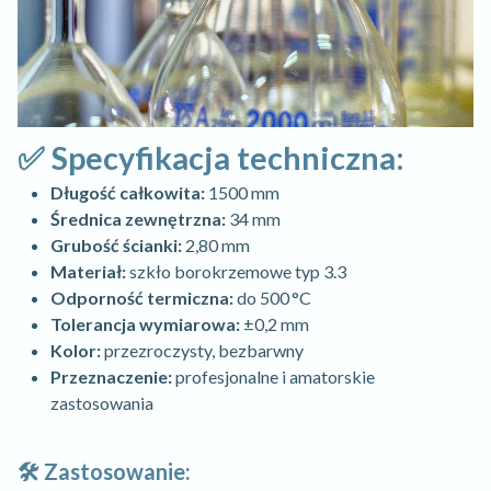
✅ Specyfikacja techniczna:
Długość całkowita:
1500 mm
Średnica zewnętrzna:
34 mm
Grubość ścianki:
2,80 mm
Materiał:
szkło borokrzemowe typ 3.3
Odporność termiczna:
do 500 °C
Tolerancja wymiarowa:
±0,2 mm
Kolor:
przezroczysty, bezbarwny
Przeznaczenie:
profesjonalne i amatorskie
zastosowania
🛠️ Zastosowanie: