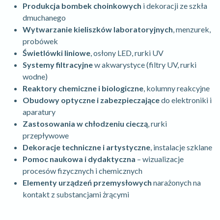
Produkcja bombek choinkowych
i dekoracji ze szkła
dmuchanego
Wytwarzanie kieliszków laboratoryjnych
, menzurek,
probówek
Świetlówki liniowe
, osłony LED, rurki UV
Systemy filtracyjne
w akwarystyce (filtry UV, rurki
wodne)
Reaktory chemiczne i biologiczne
, kolumny reakcyjne
Obudowy optyczne i zabezpieczające
do elektroniki i
aparatury
Zastosowania w chłodzeniu cieczą
, rurki
przepływowe
Dekoracje techniczne i artystyczne
, instalacje szklane
Pomoc naukowa i dydaktyczna
– wizualizacje
procesów fizycznych i chemicznych
Elementy urządzeń przemysłowych
narażonych na
kontakt z substancjami żrącymi