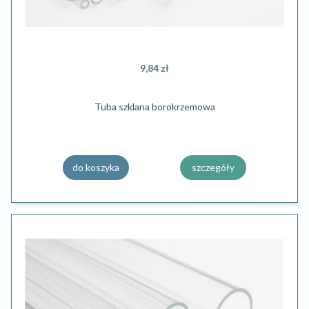
9,84 zł
Tuba szklana borokrzemowa
do koszyka
szczegóły