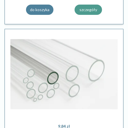
do koszyka
szczegóły
9,84 zł