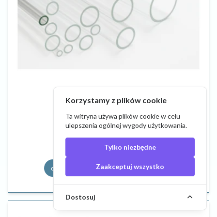
9,84 zł
Korzystamy z plików cookie
Ta witryna używa plików cookie w celu
Tuba szklana borokrzemowa
ulepszenia ogólnej wygody użytkowania.
Tylko niezbędne
Zaakceptuj wszystko
do koszyka
szczegóły
Dostosuj