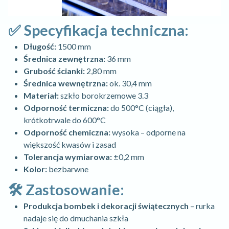
✅ Specyfikacja techniczna:
Długość:
1500 mm
Średnica zewnętrzna:
36 mm
Grubość ścianki:
2,80 mm
Średnica wewnętrzna:
ok. 30,4 mm
Materiał:
szkło borokrzemowe 3.3
Odporność termiczna:
do 500°C (ciągła),
krótkotrwale do 600°C
Odporność chemiczna:
wysoka – odporne na
większość kwasów i zasad
Tolerancja wymiarowa:
±0,2 mm
Kolor:
bezbarwne
🛠️ Zastosowanie:
Produkcja bombek i dekoracji świątecznych
– rurka
nadaje się do dmuchania szkła