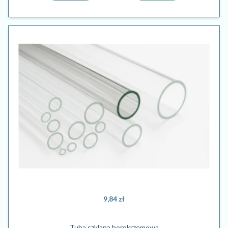
9,84 zł
Tuba szklana borokrzemowa