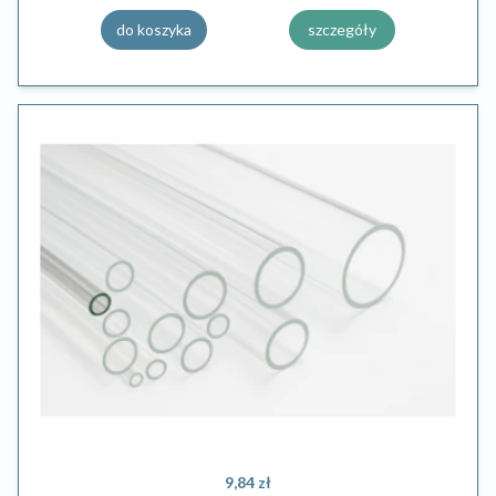
do koszyka
szczegóły
9,84 zł