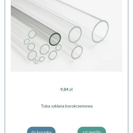
9,84 zł
Tuba szklana borokrzemowa
do koszyka
szczegóły