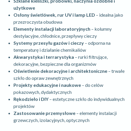
Szklane kieliszki, probówki, naczynia ozdobne i
użytkowe
Osłony świetlówek, rur UV i lamp LED
– idealna jako
przezroczysta obudowa
Elementy instalacji laboratoryjnych
– kolumny
destylacyjne, chłodnice, przepływy cieczy
Systemy przesyłu gazów i cieczy
– odporna na
temperaturę i działanie chemikaliów
Akwarystyka i terrarystyka
– rurki filtrujące,
dekoracyjne, bezpieczne dla organizmów
Oświetlenie dekoracyjne i architektoniczne
– trwałe
szkło do opraw zewnętrznych
Projekty edukacyjne i naukowe
– do celów
pokazowych, dydaktycznych
Rękodzieło i DIY
– estetyczne szkło do indywidualnych
projektów
Zastosowanie przemysłowe
– elementy instalacji
grzewczych, izolacyjnych, optycznych