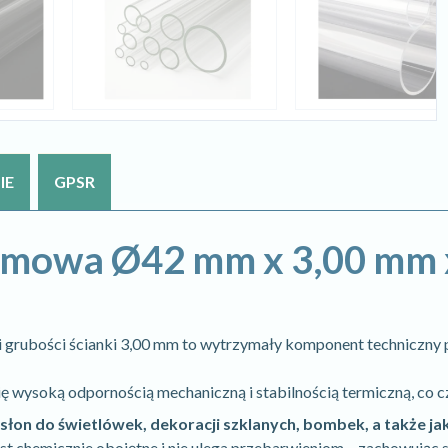
IE
GPSR
rzemowa Ø42 mm x 3,00 mm
 grubości ścianki 3,00 mm to wytrzymały komponent techniczny 
 się wysoką odpornością mechaniczną i stabilnością termiczną, co
osłon do świetlówek, dekoracji szklanych, bombek, a także jak
t chemicznie obojętne i nie ulega przebarwieniom – zachowując s