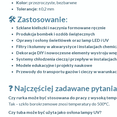
Kolor:
przezroczyste, bezbarwne
Tolerancje:
±0,2 mm
🛠️ Zastosowanie:
Szklane kieliszki i naczynia formowane ręcznie
Produkcja bombek i ozdób świątecznych
Oprawy i osłony świetlówek oraz lamp LED i UV
Filtry i kolumny w akwarystyce i instalacjach chemi
Dekoracje DIY i nowoczesne elementy wystroju wnę
Systemy chłodzenia cieczą i przepływ w instalacjac
Modele edukacyjne i projekty naukowe
Przewody do transportu gazów i cieczy w warunkac
❓ Najczęściej zadawane pytania
Czy rurka może być stosowana do pracy z wysoką temp
Tak – szkło borokrzemowe znosi temperatury do 500°C.
Czy tuba może być użyta jako osłona lampy UV?