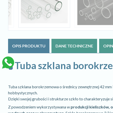
OPIS PRODUKTU
DANE TECHNICZNE
OPIN
🧪 Tuba szklana borok
Tuba szklana borokrzemowa o średnicy zewnętrznej 42 mm i
hobbystycznych.
Dzięki swojej grubości i strukturze szkło to charakteryzuje
Z powodzeniem wykorzystywana w
produkcji kieliszków, 
wodnych oraz w akwarystyce.
Szkło borokrzemowe 3.3 jes