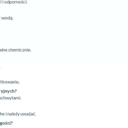
i i odporności.
z wodą.
alne chemicznie.
.
ytkowaniu.
ryjnych?
 uchwytami.
he i należy uważać.
gości?