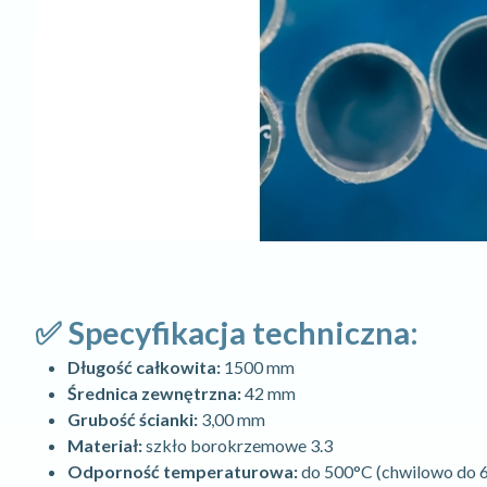
✅ Specyfikacja techniczna:
Długość całkowita:
1500 mm
Średnica zewnętrzna:
42 mm
Grubość ścianki:
3,00 mm
Materiał:
szkło borokrzemowe 3.3
Odporność temperaturowa:
do 500°C (chwilowo do 