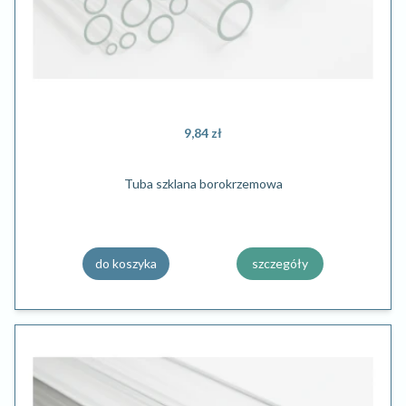
9,84 zł
Tuba szklana borokrzemowa
do koszyka
szczegóły