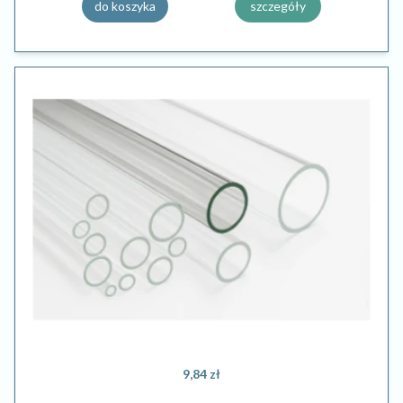
do koszyka
szczegóły
9,84 zł