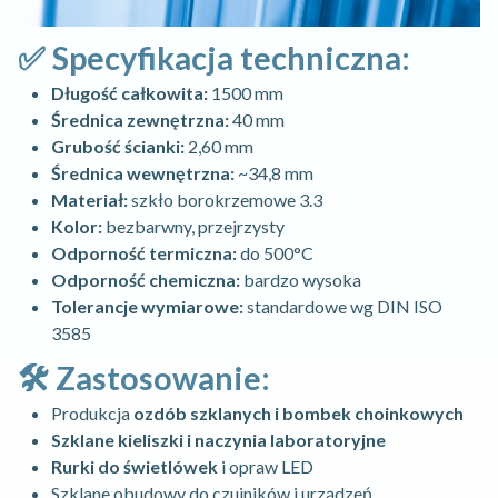
✅ Specyfikacja techniczna:
Długość całkowita:
1500 mm
Średnica zewnętrzna:
40 mm
Grubość ścianki:
2,60 mm
Średnica wewnętrzna:
~34,8 mm
Materiał:
szkło borokrzemowe 3.3
Kolor:
bezbarwny, przejrzysty
Odporność termiczna:
do 500°C
Odporność chemiczna:
bardzo wysoka
Tolerancje wymiarowe:
standardowe wg DIN ISO
3585
🛠️ Zastosowanie:
Produkcja
ozdób szklanych i bombek choinkowych
Szklane kieliszki i naczynia laboratoryjne
Rurki do świetlówek
i opraw LED
Szklane obudowy do czujników i urządzeń