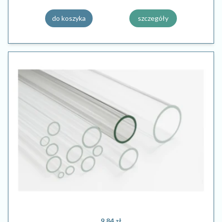
do koszyka
szczegóły
9,84 zł