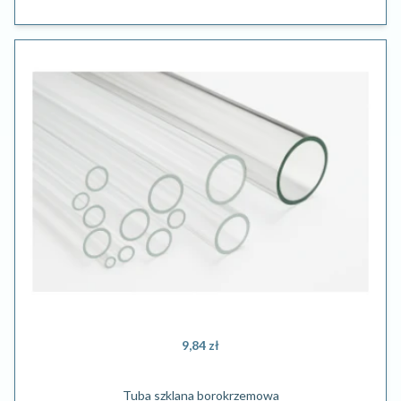
9,84 zł
Tuba szklana borokrzemowa