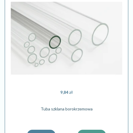
9,84 zł
Tuba szklana borokrzemowa