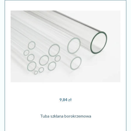
9,84 zł
Tuba szklana borokrzemowa