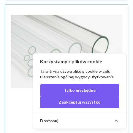
Korzystamy z plików cookie
Ta witryna używa plików cookie w celu
ulepszenia ogólnej wygody użytkowania.
Tylko niezbędne
Zaakceptuj wszystko
9,84 zł
Dostosuj
Tuba szklana borokrzemowa